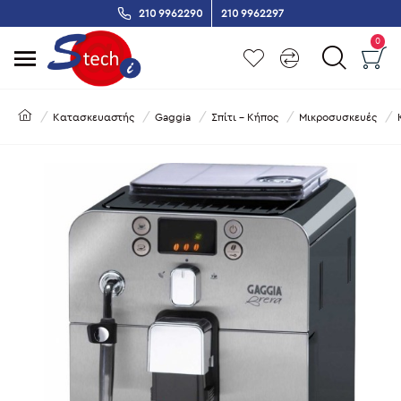
210 9962290
210 9962297
0
Κατασκευαστής
Gaggia
Σπίτι - Κήπος
Μικροσυσκευές