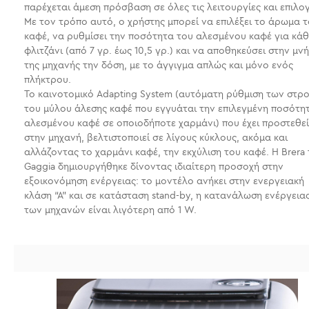
παρέχεται άμεση πρόσβαση σε όλες τις λειτουργίες και επιλογ
Με τον τρόπο αυτό, ο χρήστης μπορεί να επιλέξει το άρωμα 
καφέ, να ρυθμίσει την ποσότητα του αλεσμένου καφέ για κάθ
φλιτζάνι (από 7 γρ. έως 10,5 γρ.) και να αποθηκεύσει στην μν
της μηχανής την δόση, με το άγγιγμα απλώς και μόνο ενός
πλήκτρου.
Το καινοτομικό Adapting System (αυτόματη ρύθμιση των στ
του μύλου άλεσης καφέ που εγγυάται την επιλεγμένη ποσότη
αλεσμένου καφέ σε οποιοδήποτε χαρμάνι) που έχει προστεθεί
στην μηχανή, βελτιστοποιεί σε λίγους κύκλους, ακόμα και
αλλάζοντας το χαρμάνι καφέ, την εκχύλιση του καφέ. Η Brera 
Gaggia δημιουργήθηκε δίνοντας ιδιαίτερη προσοχή στην
εξοικονόμηση ενέργειας: το μοντέλο ανήκει στην ενεργειακή
κλάση “Α” και σε κατάσταση stand-by, η κατανάλωση ενέργεια
των μηχανών είναι λιγότερη από 1 W.