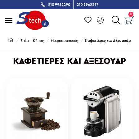
210 9962290
210 9962297
0
Σπίτι - Κήπος
Μικροσυσκευές
Καφετιέρες και Αξεσουάρ
ΚΑΦΕΤΙΈΡΕΣ ΚΑΙ ΑΞΕΣΟΥΆΡ