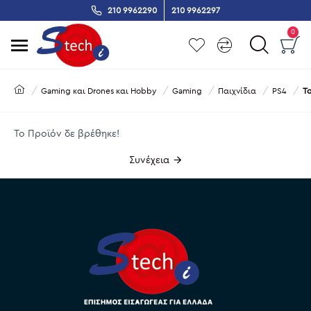
210 9962290
210 9962297
0
Gaming και Drones και Hobby
Gaming
Παιχνίδια
PS4
Το
Το Προϊόν δε βρέθηκε!
Συνέχεια