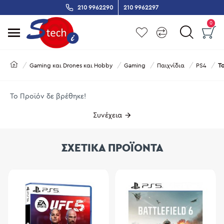
210 9962290
210 9962297
0
Gaming και Drones και Hobby
Gaming
Παιχνίδια
PS4
Το
Το Προϊόν δε βρέθηκε!
Συνέχεια
ΣΧΕΤΙΚΑ ΠΡΟΪΟΝΤΑ