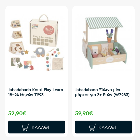
Jabadabado Κουτί Play Learn
Jabadabado Ξύλινο μίνι
18-24 Μηνών T293
μάρκετ για 3+ Ετών (W7283)
52,90€
59,90€
ΚΑΛΆΘΙ
ΚΑΛΆΘΙ