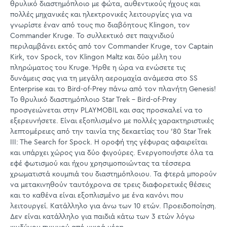
θρυλικό διαστημόπλοιο με φώτα, αυθεντικούς ήχους και
πολλές μηχανικές και ηλεκτρονικές λειτουργίες για να
γνωρίστε έναν από τους πιο διαβόητους Klingon, τον
Commander Kruge. Το συλλεκτικό σετ παιχνιδιού
περιλαμβάνει εκτός από τον Commander Kruge, τον Captain
Kirk, τον Spock, τον Klingon Maltz και δύο μέλη του
πληρώματος του Kruge. Ήρθε η ώρα να ενώσετε τις
δυνάμεις σας για τη μεγάλη αερομαχία ανάμεσα στο SS
Enterprise και το Bird-of-Prey πάνω από τον πλανήτη Genesis!
Το θρυλικό διαστημόπλοιο Star Trek - Bird-of-Prey
προσγειώνεται στην PLAYMOBIL και σας προσκαλεί να το
εξερευνήσετε. Είναι εξοπλισμένο με πολλές χαρακτηριστικές
λεπτομέρειες από την ταινία της δεκαετίας του '80 Star Trek
III: The Search for Spock. Η οροφή της γέφυρας αφαιρείται
και υπάρχει χώρος για δύο φιγούρες. Ενεργοποιήστε όλα τα
εφέ φωτισμού και ήχου χρησιμοποιώντας τα τέσσερα
χρωματιστά κουμπιά του διαστημόπλοιου. Τα φτερά μπορούν
να μετακινηθούν ταυτόχρονα σε τρεις διαφορετικές θέσεις
και το καθένα είναι εξοπλισμένο με ένα κανόνι που
λειτουργεί. Κατάλληλο για άνω των 10 ετών. Προειδοποίηση.
Δεν είναι κατάλληλο για παιδιά κάτω των 3 ετών λόγω