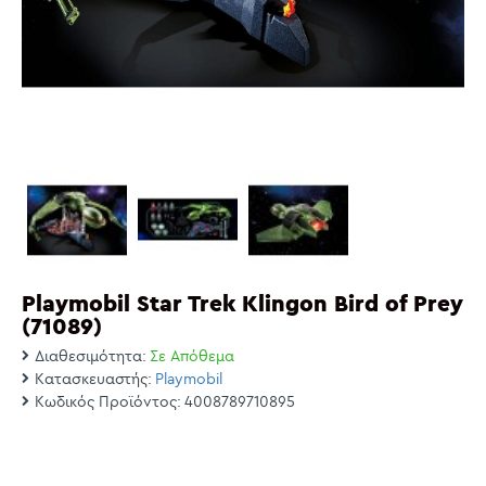
Playmobil Star Trek Klingon Bird of Prey
(71089)
Διαθεσιμότητα:
Σε Απόθεμα
Κατασκευαστής:
Playmobil
Κωδικός Προϊόντος:
4008789710895