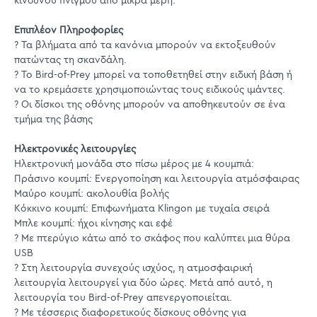
κινδύνου πνιγμού από μικρά μέρη.
Επιπλέον Πληροφορίες
? Τα βλήματα από τα κανόνια μπορούν να εκτοξευθούν
πατώντας τη σκανδάλη.
? Το Bird-of-Prey μπορεί να τοποθετηθεί στην ειδική βάση ή
να το κρεμάσετε χρησιμοποιώντας τους ειδικούς ιμάντες.
? Οι δίσκοι της οθόνης μπορούν να αποθηκευτούν σε ένα
τμήμα της βάσης
Ηλεκτρονικές λειτουργίες
Ηλεκτρονική μονάδα στο πίσω μέρος με 4 κουμπιά:
Πράσινο κουμπί: Ενεργοποίηση και λειτουργία ατμόσφαιρας
Μαύρο κουμπί: ακολουθία βολής
Κόκκινο κουμπί: Επιφωνήματα Klingon με τυχαία σειρά
Μπλε κουμπί: ήχοι κίνησης και εφέ
? Με πτερύγιο κάτω από τo σκάφος που καλύπτει μια θύρα
USB
? Στη λειτουργία συνεχούς ισχύος, η ατμοσφαιρική
λειτουργία λειτουργεί για δύο ώρες. Μετά από αυτό, η
λειτουργία του Bird-of-Prey απενεργοποιείται.
? Με τέσσερις διαφορετικούς δίσκους οθόνης για