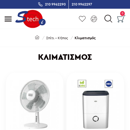
210 9962290
210 9962297
0
Σπίτι - Κήπος
Κλιματισμός
ΚΛΙΜΑΤΙΣΜΌΣ