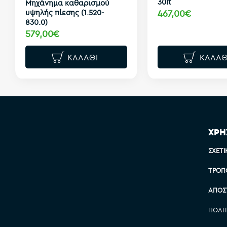
30lt
Μηχάνημα καθαρισμού
υψηλής πίεσης (1.520-
467,00€
830.0)
579,00€
ΚΑΛΆΘΙ
ΚΑΛΆΘ
ΧΡΗ
ΣΧΕΤΙ
ΤΡΌΠ
ΑΠΟΣ
ΠΟΛΙ