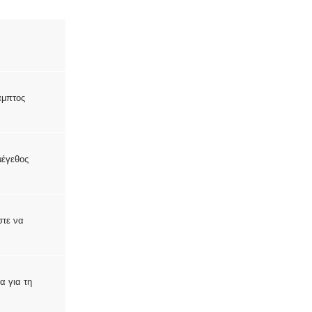
αμπτος
μέγεθος
στε να
α για τη