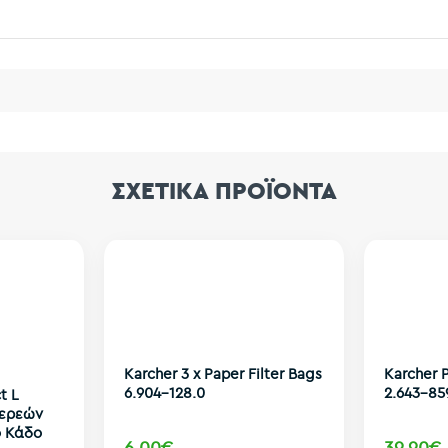
ΣΧΕΤΙΚΑ ΠΡΟΪΟΝΤΑ
Karcher 3 x Paper Filter Bags
Karcher 
6.904-128.0
2.643-85
t L
τερεών
ό Κάδο
6,00€
39,90€