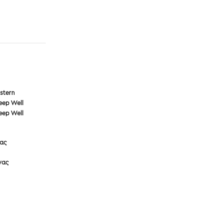
stern
eep Well
eep Well
νας
νας