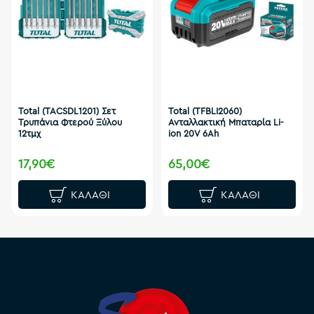
Total (TACSDL1201) Σετ
Total (TFBLI2060)
Τρυπάνια Φτερού Ξύλου
Ανταλλακτική Μπαταρία Li-
12τμχ
ion 20V 6Ah
17,90€
65,00€
ΚΑΛΆΘΙ
ΚΑΛΆΘΙ