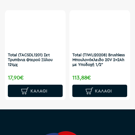
Total (TACSDL1201) Σετ
Total (TIWLI20208) Brushless
Τρυπάνια Φτερού Ξύλου
Μπουλονόκλειδο 20V 2x2Ah
12τμχ
με Υποδοχή 1/2"
17,90€
113,88€
ΚΑΛΆΘΙ
ΚΑΛΆΘΙ