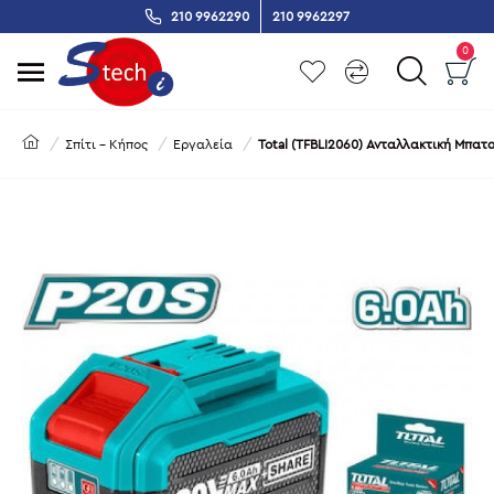
210 9962290
210 9962297
0
Σπίτι - Κήπος
Εργαλεία
Total (TFBLI2060) Ανταλλακτική Μπατα