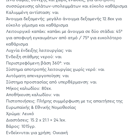
συσσώρευσης αλάτων-υπολειμμάτων και εύκολο καθάρισμα
Καλυμμένη αντίσταση: ναι
Άνοιγμα δεξαμενής: μεγάλο άνοιγμα δεξαμενής 12.8εκ για
εύκολο γέμισμα και καθάρισμα
Λειτουργικό καπάκι: καπάκι με άνοιγμα σε δύο στάδια: 45°
για αποφυγή εγκαυμάτων από ατμό / 75° για ευκολότερο
καθάρισμα
Λυχνία ένδειξης λειτουργίας: ναι
Ένδειξη στάθμης νερού: ναι
Περιστρεφόμενη βάση 360°: ναι
Σύστημα αποτροπής λειτουργίας χωρίς νερό: ναι
Αυτόματη απενεργοποίηση: ναι
Σύστημα προστασίας από υπερθέρμανση: ναι
Μήκος καλωδίου: 80εκ.
Αποθήκευση καλωδίου: ναι
Πιστοποιήσεις: Πλήρης συμμόρφωση με τις απαιτήσεις της
Ευρωπαϊκής & Εθνικής Νομοθεσίας
Χρώμα: Λευκό
Διαστάσεις: 15.2 x 21.1 x 24.1εκ.
Βάρος: 1015γρ.
Ενδείκνυται για χρήση: Οικιακή