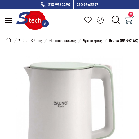
210 9962290
210 9962297
0
Σπίτι - Κήπος
Μικροσυσκευές
Βραστήρες
Bruno (BRN-0140