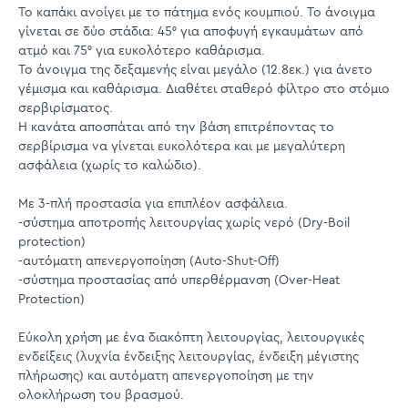
Το καπάκι ανοίγει με το πάτημα ενός κουμπιού. Το άνοιγμα
γίνεται σε δύο στάδια: 45° για αποφυγή εγκαυμάτων από
ατμό και 75° για ευκολότερο καθάρισμα.
Το άνοιγμα της δεξαμενής είναι μεγάλο (12.8εκ.) για άνετο
γέμισμα και καθάρισμα. Διαθέτει σταθερό φίλτρο στο στόμιο
σερβιρίσματος.
Η κανάτα αποσπάται από την βάση επιτρέποντας το
σερβίρισμα να γίνεται ευκολότερα και με μεγαλύτερη
ασφάλεια (χωρίς το καλώδιο).
Με 3-πλή προστασία για επιπλέον ασφάλεια.
-σύστημα αποτροπής λειτουργίας χωρίς νερό (Dry-Boil
protection)
-αυτόματη απενεργοποίηση (Auto-Shut-Off)
-σύστημα προστασίας από υπερθέρμανση (Over-Heat
Protection)
Εύκολη χρήση με ένα διακόπτη λειτουργίας, λειτουργικές
ενδείξεις (λυχνία ένδειξης λειτουργίας, ένδειξη μέγιστης
πλήρωσης) και αυτόματη απενεργοποίηση με την
ολοκλήρωση του βρασμού.