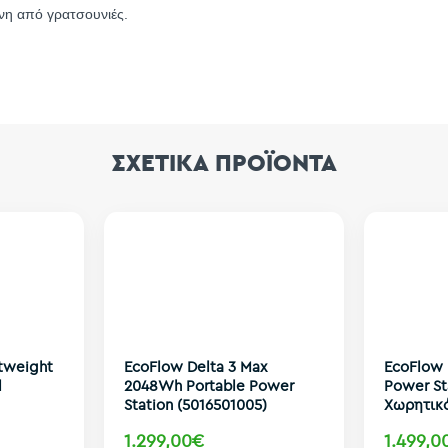
νη από γρατσουνιές.
ΣΧΕΤΙΚΑ ΠΡΟΪΟΝΤΑ
tweight
EcoFlow Delta 3 Max
EcoFlow 
l
2048Wh Portable Power
Power St
Station (5016501005)
Χωρητικ
1.299,00€
1.499,0