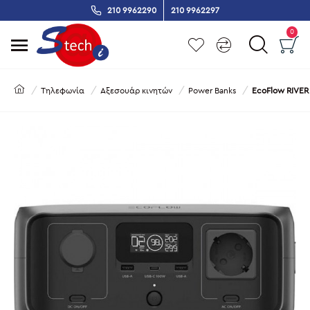
210 9962290
210 9962297
0
Τηλεφωνία
Αξεσουάρ κινητών
Power Banks
EcoFlow RIVER