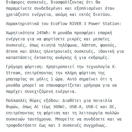
διάφορες συσκευές, διασφαλίζοντας ότι θα
παραμείνετε συνδεδεμένοι και εξοπλισμένοι όταν
χρειάζεστε ενέργεια, ακόμη και εκτός δικτύου.
Χαρακτηριστικά του
EcoFlow
RIVER 3
Power
Station
:
Χωρητικότητα 245Wh: Η μονάδα προσφέρει επαρκή
ενέργεια για να φορτίσετε μικρές και μεσαίες
συσκευές, όπως κινητά τηλέφωνα,
λάπτοπ
, φακούς,
drone
και άλλες ηλεκτρονικές συσκευές, ιδανική για
καταστάσεις έκτακτης ανάγκης ή για εκδρομές.
Γρήγορη φόρτιση: Χρησιμοποιεί την τεχνολογία X-
Stream
, επιτρέποντας την πλήρη φόρτιση της
μπαταρίας σε μόλις 1 ώρα. Αυτό σημαίνει ότι η
μονάδα μπορεί να επαναφορτίζεται γρήγορα για να
παρέχει συνεχιζόμενη ενέργεια.
Πολλαπλές θύρες εξόδου: Διαθέτει μια ποικιλία
θυρών, όπως AC (έως 300W), USB-A, USB-C και DC,
επιτρέποντας τη φόρτιση και τη λειτουργία πολλών
συσκευών ταυτόχρονα. Μπορείτε να συνδέσετε και να
τροφοδοτήσετε έως και 3 συσκευές συγχρόνως.