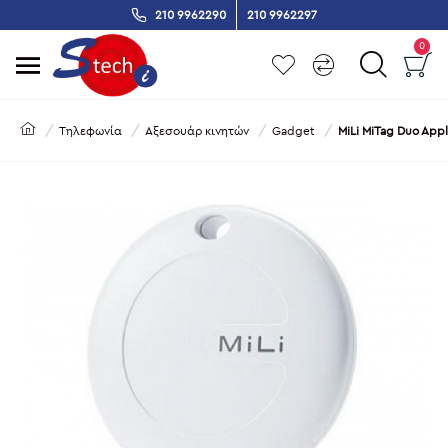
210 9962290
210 9962297
0
Τηλεφωνία
Αξεσουάρ κινητών
Gadget
MiLi MiTag Duo App