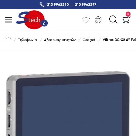
210 9962290
210 9962297
0
Τηλεφωνία
Αξεσουάρ κινητών
Gadget
Viltrox DC-X2 6" F