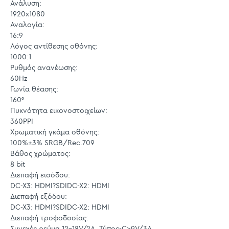
Ανάλυση:
1920x1080
Αναλογία:
16:9
Λόγος αντίθεσης οθόνης:
1000:1
Ρυθμός ανανέωσης:
60Hz
Γωνία θέασης:
160°
Πυκνότητα εικονοστοιχείων:
360PPI
Χρωματική γκάμα οθόνης:
100%±3% SRGB/Rec.709
Βάθος χρώματος:
8 bit
Διεπαφή εισόδου:
DC-X3: HDMI?SDIDC-X2: HDMI
Διεπαφή εξόδου:
DC-X3: HDMI?SDIDC-X2: HDMI
Διεπαφή τροφοδοσίας:
Συνεχές ρεύμα 12-18V/2A, Τύπος-C>9V/3A