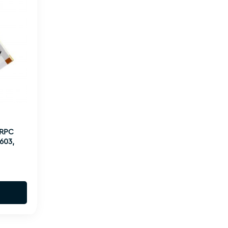
ERPC
603,