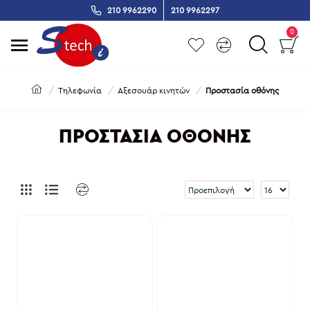
210 9962290
210 9962297
0
Τηλεφωνία
Αξεσουάρ κινητών
Προστασία οθόνης
ΠΡΟΣΤΑΣΊΑ ΟΘΌΝΗΣ