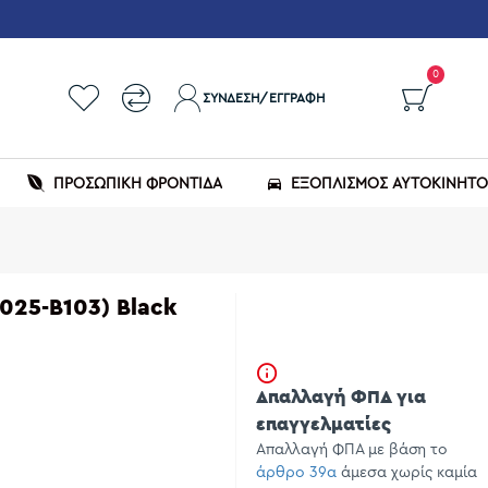
0
ΣΎΝΔΕΣΗ/ΕΓΓΡΑΦΉ
ΠΡΟΣΩΠΙΚΗ ΦΡΟΝΤΙΔΑ
ΕΞΟΠΛΙΣΜΌΣ ΑΥΤΟΚΙΝΉΤ
025-B103) Black
Απαλλαγή ΦΠΑ για
επαγγελματίες
Απαλλαγή ΦΠΑ με βάση το
άρθρο 39α
άμεσα χωρίς καμία