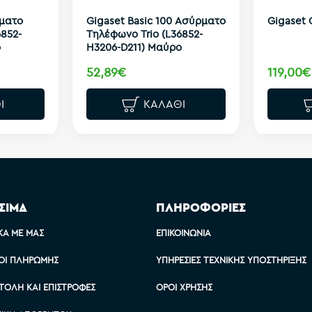
ρματο
Gigaset Basic 100 Ασύρματο
Gigaset 
852-
Τηλέφωνο Trio (L36852-
ο
H3206-D211) Μαύρο
52,89€
119,00€
Ι
ΚΑΛΆΘΙ
ΣΙΜΑ
ΠΛΗΡΟΦΟΡΙΕΣ
ΚΆ ΜΕ ΜΑΣ
ΕΠΙΚΟΙΝΩΝΊΑ
ΟΙ ΠΛΗΡΩΜΉΣ
ΥΠΗΡΕΣΊΕΣ ΤΕΧΝΙΚΉΣ ΥΠΟΣΤΉΡΙΞΗΣ
ΤΟΛΉ ΚΑΙ ΕΠΙΣΤΡΟΦΈΣ
ΌΡΟΙ ΧΡΉΣΗΣ