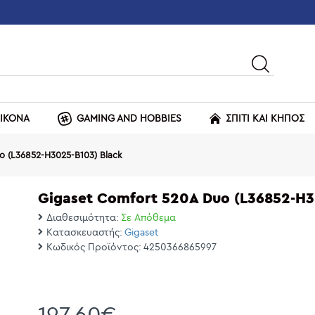
ΕΙΚΟΝΑ
GAMING AND HOBBIES
ΣΠΙΤΙ ΚΑΙ ΚΗΠΟΣ
o (L36852-H3025-B103) Black
Gigaset Comfort 520A Duo (L36852-H3
Διαθεσιμότητα:
Σε Απόθεμα
Κατασκευαστής:
Gigaset
Κωδικός Προϊόντος:
4250366865997
197,60€