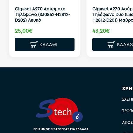
Gigaset A270 Ασύρματο
Gigaset A270 Ασύ
Τηλέφωνο (S30852-H2812-
Τηλέφωνο Duo (L36
D202) Λευκό
H2812-D201) Μαύρ
25,00€
43,20€
ΚΑΛΆΘΙ
ΚΑΛΆΘ
ΧΡΗ
ΣΧΕΤΙ
ΤΡΌΠ
ΑΠΟΣ