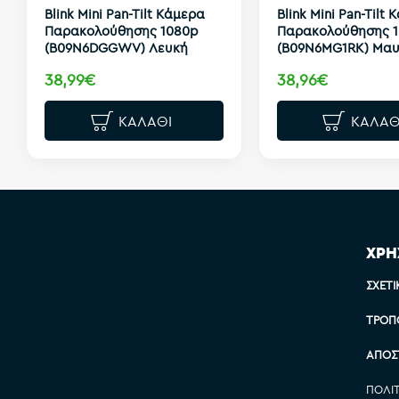
Blink Mini Pan-Tilt Κάμερα
Blink Mini Pan-Tilt
Παρακολούθησης 1080p
Παρακολούθησης 
(B09N6DGGWV) Λευκή
(B09N6MG1RK) Μα
38,99€
38,96€
ΚΑΛΆΘΙ
ΚΑΛΆΘ
ΧΡΗ
ΣΧΕΤΙ
ΤΡΌΠ
ΑΠΟΣ
ΠΟΛΙ