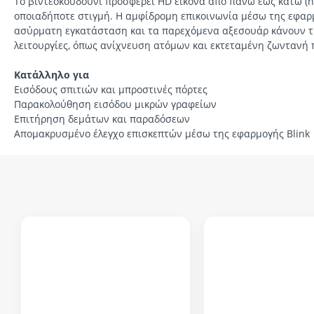
Το βιντεοκουδούνι προσφέρει HD εικόνα από πάνω έως κάτω (he
οποιαδήποτε στιγμή. Η αμφίδρομη επικοινωνία μέσω της εφαρμο
ασύρματη εγκατάσταση και τα παρεχόμενα αξεσουάρ κάνουν τη
λειτουργίες, όπως ανίχνευση ατόμων και εκτεταμένη ζωντανή π
Κατάλληλο για
Εισόδους σπιτιών και μπροστινές πόρτες
Παρακολούθηση εισόδου μικρών γραφείων
Επιτήρηση δεμάτων και παραδόσεων
Απομακρυσμένο έλεγχο επισκεπτών μέσω της εφαρμογής Blink