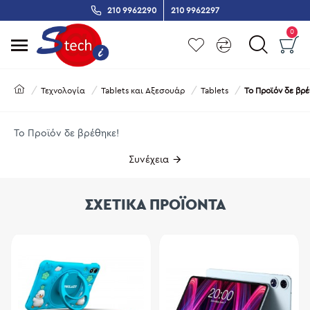
210 9962290
210 9962297
0
Τεχνολογία
Tablets και Αξεσουάρ
Tablets
Το Προϊόν δε βρέ
Το Προϊόν δε βρέθηκε!
Συνέχεια
ΣΧΕΤΙΚΑ ΠΡΟΪΟΝΤΑ