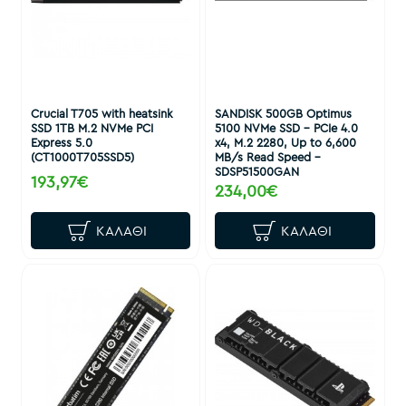
Crucial T705 with heatsink
SANDISK 500GB Optimus
SSD 1TB M.2 NVMe PCI
5100 NVMe SSD - PCIe 4.0
Express 5.0
x4, M.2 2280, Up to 6,600
(CT1000T705SSD5)
MB/s Read Speed -
SDSP51500GAN
193,97€
234,00€
ΚΑΛΆΘΙ
ΚΑΛΆΘΙ