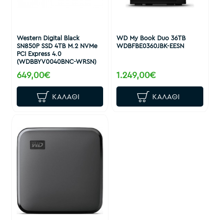
Western Digital Black
WD My Book Duo 36TB
SN850P SSD 4TB M.2 NVMe
WDBFBE0360JBK-EESN
PCI Express 4.0
(WDBBYV0040BNC-WRSN)
649,00€
1.249,00€
ΚΑΛΆΘΙ
ΚΑΛΆΘΙ