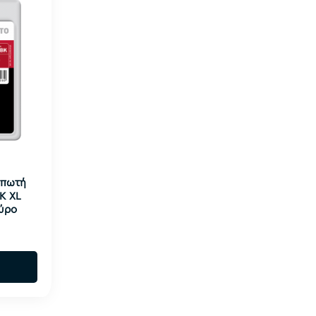
υπωτή
K XL
ύρο