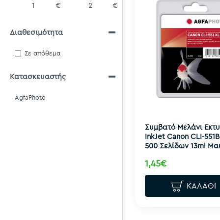
€
€
Διαθεσιμότητα
Σε απόθεμα
Κατασκευαστής
AgfaPhoto
Συμβατό Μελάνι Εκτ
InkJet Canon CLI-551B
500 Σελίδων 13ml Μα
1,45€
ΚΑΛΆΘΙ