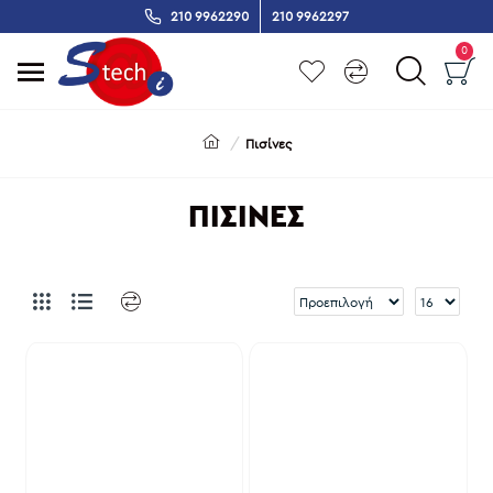
210 9962290
210 9962297
0
Πισίνες
ΠΙΣΊΝΕΣ