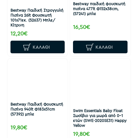
Bestway παιδική φουσκωτή
πισίνα 477lt Φ152x38cm,
Bestway Παιδική Στρογγυλή
(57241) μπλε
Πισίνα 26lt Φουσκωτή
101x71εκ. (52637) Μπλε/
Κίτρινη
16,50€
12,20€
ΚΑΛΆΘΙ
ΚΑΛΆΘΙ
Bestway Παιδική Φουσκωτή
Πισίνα 940lt Φ183x51cm
Swim Essentials Baby Float
(57392) μπλε
Σωσίβιο για μωρά από 0-1
ετών (SWE-2020SE31) Happy
Yellow
19,80€
19,80€