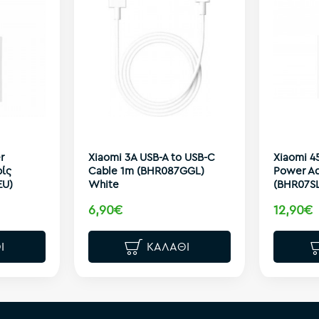
r
Xiaomi 3A USB-A to USB-C
Xiaomi 4
ρίς
Cable 1m (BHR087GGL)
Power Ad
EU)
White
(BHR07S
6,90€
12,90€
Ι
ΚΑΛΆΘΙ