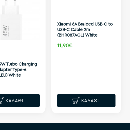
Xiaomi 6A Braided USB-C to
USB-C Cable 2m
(BHR087AGL) White
11,90€
5W Turbo Charging
apter Type-A
LEU) White
ΚΑΛΆΘΙ
ΚΑΛΆΘΙ