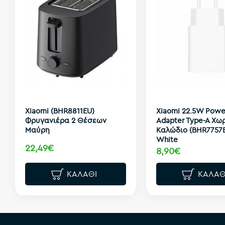
Xiaomi (BHR8811EU)
Xiaomi 22.5W Powe
Φρυγανιέρα 2 Θέσεων
Adapter Type-A Χω
Μαύρη
Καλώδιο (BHR7757
White
22,49€
8,90€
ΚΑΛΆΘΙ
ΚΑΛΆΘ