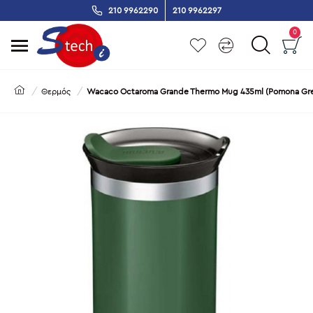
210 9962290
210 9962297
0
Θερμός
Wacaco Octaroma Grande Thermo Mug 435ml (Pomona Gr