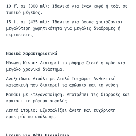
10
fl
oz
(300
ml
): Ιδα
νικό
γι
α
έν
αν κα
φέ
ή
τσάι
σε
τυ
π
ικό
μέγεθος
.
15
fl
oz (435 ml):
Ιδ
α
νικό
γι
α
όσους
χρειάζοντ
αι
μεγ
α
λύτερη
χωρητικότητα για μεγάλες διαδρομές ή
περιπέτειες.
Βασικά Χαρακτηριστικά
Μόνωση Κενού: Διατηρεί το ρόφημα ζεστό ή
κρύο
για
μεγάλο χρονικό διάστημα.
Ανοξείδωτο Ατσάλι με Διπλό
Τοιχώμα
: Ανθεκτική
κατασκευή που διατηρεί τα αρώματα και τη γεύση.
Καπάκι με Στεγανοποίηση: Αποτρέπει τις διαρροές και
κρατάει το ρόφημα ασφαλές.
Λεπτό Στόμιο: Εξασφαλίζει άνετη και ευχάριστη
εμπειρία κατανάλωσης.
Έτοιμη για Κάθε Περιπέτεια