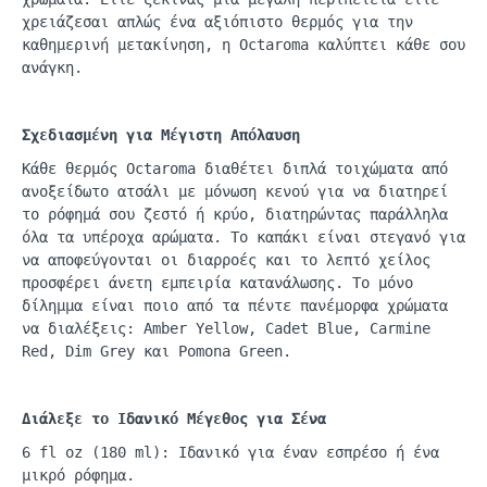
χρειάζεσαι απλώς ένα αξιόπιστο θερμός για την
καθημερινή μετακίνηση, η
Octaroma
καλύπτει κάθε σου
ανάγκη.
Σχεδιασμένη για Μέγιστη Απόλαυση
Κάθε θερμός
Octaroma
διαθέτει διπλά τοιχώματα από
ανοξείδωτο ατσάλι με μόνωση κενού για να διατηρεί
το ρόφημά σου ζεστό ή κρύο, διατηρώντας παράλληλα
όλα τα υπέροχα αρώματα. Το καπάκι είναι στεγανό για
να αποφεύγονται οι διαρροές και το λεπτό χείλος
προσφέρει άνετη εμπειρία κατανάλωσης. Το μόνο
δίλημμα είναι ποιο από τα πέντε πανέμορφα χρώματα
να διαλέξεις:
Amber
Yellow
,
Cadet
Blue
,
Carmine
Red,
Dim
Grey
και
Pomona
Green
.
Διάλεξε το Ιδανικό Μέγεθος για Σένα
6
fl
oz
(180
ml
): Ιδανικό για έναν εσπρέσο ή ένα
μικρό ρόφημα.