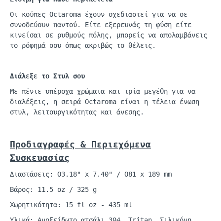
Οι κούπες
Octaroma
έχουν σχεδιαστεί για να σε
συνοδεύουν παντού. Είτε εξερευνάς τη φύση είτε
κινείσαι σε ρυθμούς πόλης, μπορείς να απολαμβάνεις
το ρόφημά σου όπ
ως
α
κρι
β
ώς
το
θέλεις
.
Διάλεξε το Στυλ σου
Με πέντε υπέροχα χρώματα και τρία μεγέθη για να
διαλέξεις, η σειρά
Octaroma
είναι η τέλεια ένωση
στυλ, λειτουργικότητας και άνεσης.
Προδιαγραφές & Περιεχόμενα
Συσκευασίας
Διαστάσεις:
O3.18" x 7.40" / O81 x 189
mm
Βάρος: 11.5
oz
/ 325 g
Χωρητικότητα: 15
fl
oz
- 435
ml
Υλικά: Ανοξείδωτο ατσάλι 304,
Tritan
, Σιλικόνη