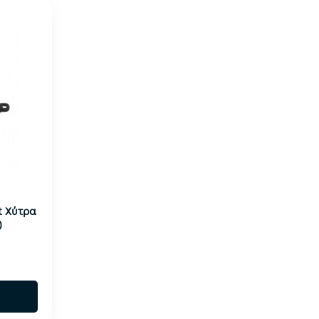
t Χύτρα
)