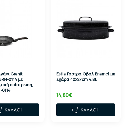
γάνι Granit
Estia Γάστρα Οβάλ Enamel με
BRN-0114 με
Σχάρα 40x27cm 4.8L
ητική επίστρωση,
-0114
14,80€
ΚΑΛΆΘΙ
ΚΑΛΆΘΙ