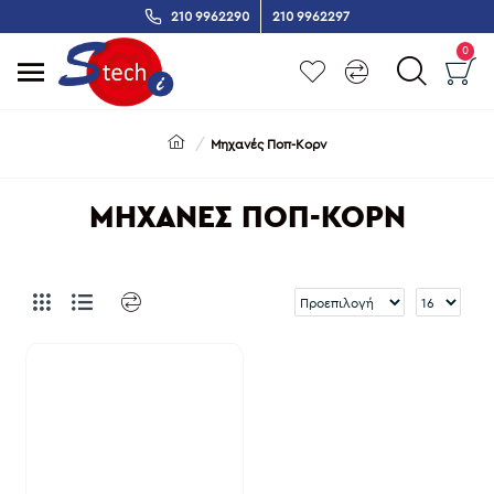
210 9962290
210 9962297
0
Μηχανές Ποπ-Κορν
ΜΗΧΑΝΈΣ ΠΟΠ-ΚΟΡΝ