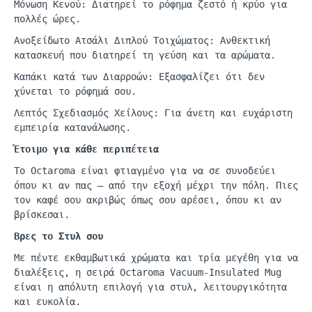
Μόνωση Κενού: Διατηρεί το ρόφημα ζεστό ή κρύο για
πολλές ώρες.
Ανοξείδωτο Ατσάλι Διπλού Τοιχώματος: Ανθεκτική
κατασκευή που διατηρεί τη γεύση και τα αρώματα.
Καπάκι κατά των Διαρροών: Εξασφαλίζει ότι δεν
χύνεται το ρόφημά σου.
Λεπτός Σχεδιασμός Χείλους: Για άνετη και ευχάριστη
εμπειρία κατανάλωσης.
Έτοιμο για κάθε περιπέτεια
Το
Octaroma
είναι φτιαγμένο για να σε συνοδεύει
όπου κι αν πας
—
από την εξοχή μέχρι την πόλη. Πιες
τον καφέ σου ακριβώς όπως σου αρέσει, όπου κι αν
βρίσκεσαι.
Βρες το Στυλ σου
Με πέντε εκθαμβωτικά χρώματα και τρία μεγέθη
γι
α να
δι
α
λέξεις
, η
σειρά
Octaroma
Vacuum-Insulated
Mug
είναι η απόλυτη επιλογή για στυλ, λειτουργικότητα
και ευκολία.