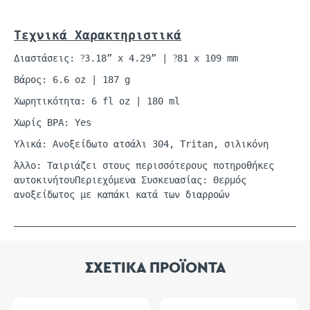
Τεχνικά
Χαρακτηριστικά
Διαστάσεις:
3.18” x 4.29” |
81 x 109 mm
?
?
Βάρος: 6.6
oz
| 187 g
Χωρητικότητα: 6
fl
oz
| 180
ml
Χωρίς BPA: Yes
Υλικά: Ανοξείδωτο ατσάλι 304,
Tritan
, σιλικόνη
Άλλο: Ταιριάζει στους περισσότερους
ποτηροθήκες
αυτοκινήτου
Περιεχόμενα Συσκευασίας: Θερμός
ανοξείδωτος με καπάκι κατά των διαρροών
ΣΧΕΤΙΚΑ ΠΡΟΪΟΝΤΑ