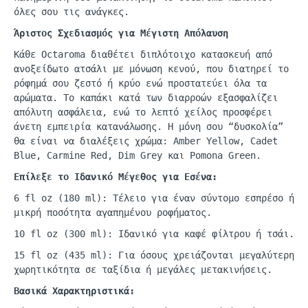
όλες σου τις ανάγκες.
Άριστος Σχεδιασμός για Μέγιστη Απόλαυση
Κάθε
Octaroma
διαθέτει
διπλότοιχο
κατασκευή από
ανοξείδωτο ατσάλι με μόνωση κενού, που διατηρεί το
ρόφημά σου ζεστό ή κρύο ενώ προστατεύει όλα τα
αρώματα. Το καπάκι κατά των διαρροών εξασφαλίζει
απόλυτη ασφάλεια, ενώ το λεπτό χείλος προσφέρει
άνετη εμπειρία κατανάλωσης. Η μόνη σου “δυσκολία”
θα είναι να διαλέξεις χρώμα:
Amber
Yellow
,
Cadet
Blue
,
Carmine
Red,
Dim
Grey
και
Pomona
Green
.
Επίλεξε το Ιδανικό Μέγεθος για Εσένα:
6
fl
oz
(180
ml
): Τέλειο για έναν σύντομο εσπρέσο ή
μικρή ποσότητα αγαπημένου ροφήματος.
10
fl
oz
(300
ml
): Ιδανικό για κα
φέ
φίλτρου
ή
τσάι
.
15
fl
oz (435 ml):
Γι
α
όσους
χρειάζοντ
αι
μεγ
α
λύτερη
χωρητικότητ
α
σε
τα
ξίδι
α ή
μεγάλες
μετ
α
κινήσεις
.
Βασικά Χαρακτηριστικά: