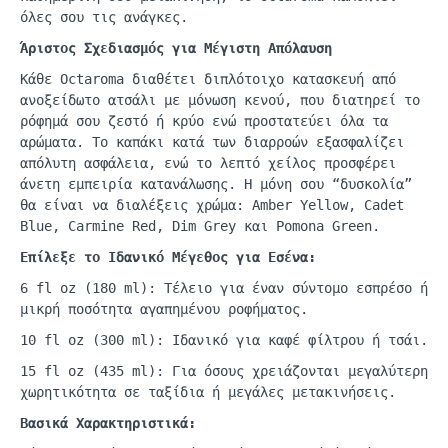
όλες σου τις ανάγκες.
Άριστος Σχεδιασμός για Μέγιστη Απόλαυση
Κάθε
Octaroma
διαθέτει
διπλότοιχο
κατασκευή από
ανοξείδωτο ατσάλι με μόνωση κενού, που διατηρεί το
ρόφημά σου ζεστό ή κρύο ενώ προστατεύει όλα τα
αρώματα. Το καπάκι κατά των διαρροών εξασφαλίζει
απόλυτη ασφάλεια, ενώ το λεπτό χείλος προσφέρει
άνετη εμπειρία κατανάλωσης. Η μόνη σου “δυσκολία”
θα είναι να διαλέξεις χρώμα:
Amber
Yellow
,
Cadet
Blue
,
Carmine
Red,
Dim
Grey
και
Pomona
Green
.
Επίλεξε το Ιδανικό Μέγεθος για Εσένα:
6
fl
oz
(180
ml
): Τέλειο για έναν σύντομο εσπρέσο ή
μικρή ποσότητα αγαπημένου ροφήματος.
10
fl
oz
(300
ml
): Ιδανικό για κα
φέ
φίλτρου
ή
τσάι
.
15
fl
oz (435 ml):
Γι
α
όσους
χρειάζοντ
αι
μεγ
α
λύτερη
χωρητικότητ
α
σε
τα
ξίδι
α ή
μεγάλες
μετ
α
κινήσεις
.
Βασικά Χαρακτηριστικά: