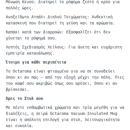
Μόνωση Κενού: Διατηρεί το ρόφημα ζεστό ή κρύο για
πολλές ώρες.
Ανοξείδωτο Ατσάλι Διπλού Τοιχώματος: Ανθεκτική
κατασκευή που διατηρεί τη γεύση και τα αρώματα.
Καπάκι κατά των Διαρροών: Εξασφαλίζει ότι δεν
χύνεται το ρόφημά σου.
Λεπτός Σχεδιασμός Χείλους: Για άνετη και ευχάριστη
εμπειρία κατανάλωσης.
Έτοιμο για κάθε περιπέτεια
Το
Octaroma
είναι φτιαγμένο για να σε συνοδεύει
όπου κι αν πας
—
από την εξοχή μέχρι την πόλη. Πιες
τον καφέ σου ακριβώς όπως σου αρέσει, όπου κι αν
βρίσκεσαι.
Βρες το Στυλ σου
Με πέντε εκθαμβωτικά χρώματα και τρία μεγέθη
γι
α να
δι
α
λέξεις
, η
σειρά
Octaroma
Vacuum-Insulated
Mug
είναι η απόλυτη επιλογή για στυλ, λειτουργικότητα
και ευκολία.