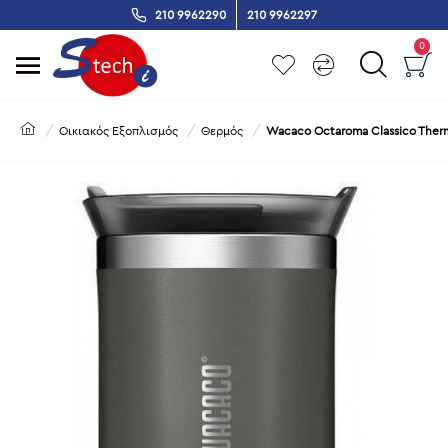
210 9962290
210 9962297
0
Οικιακός Εξοπλισμός
Θερμός
Wacaco Octaroma Classico Ther