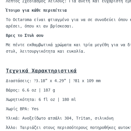
Λεπτός Σχεδιασμός Χείλους: Για άνετη και ευχάριστη εμ
Έτοιμο για κάθε περιπέτεια
Το
Octaroma
είναι φτιαγμένο για να σε συνοδεύει όπου
αρέσει, όπου κι αν βρίσκεσαι.
Βρες το Στυλ σου
Με πέντε εκθαμβωτικά χρώματα και τρία μεγέθη
γι
α να
δ
στυλ, λειτουργικότητα και ευκολία.
Τεχνικά
Χαρακτηριστικά
Διαστάσεις:
3.18” x 4.29” |
81 x 109 mm
?
?
Βάρος: 6.6
oz
| 187 g
Χωρητικότητα: 6
fl
oz
| 180
ml
Χωρίς BPA: Yes
Υλικά: Ανοξείδωτο ατσάλι 304,
Tritan
, σιλικόνη
Άλλο: Ταιριάζει στους περισσότερους
ποτηροθήκες
αυτοκ