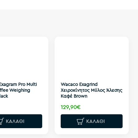
xagram Pro Multi
Wacaco Exagrind
ffee Weighing
Χειροκίνητος Μύλος Άλεσης
lack
Καφέ Brown
129,90€
ΚΑΛΆΘΙ
ΚΑΛΆΘΙ