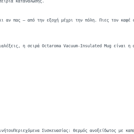
πειρία κατανάλωσης.
 κι αν πας
—
από την εξοχή μέχρι την πόλη. Πιες τον καφέ 
ι
α
λέξεις
, η
σειρά
Octaroma
Vacuum-Insulated
Mug
είναι η α
ινήτου
Περιεχόμενα Συσκευασίας: Θερμός ανοξείδωτος με καπ