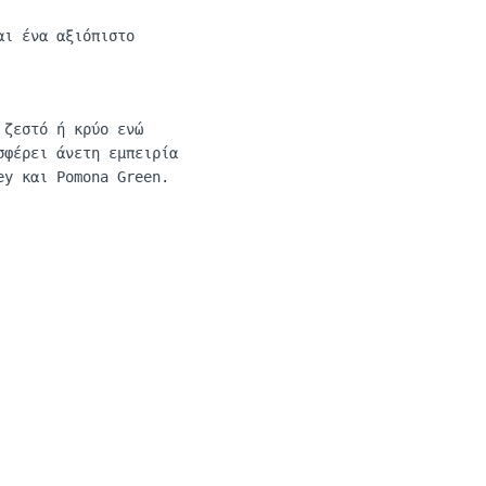
αι ένα αξιόπιστο
 ζεστό ή κρύο ενώ
σφέρει άνετη εμπειρία
ey
και
Pomona
Green
.