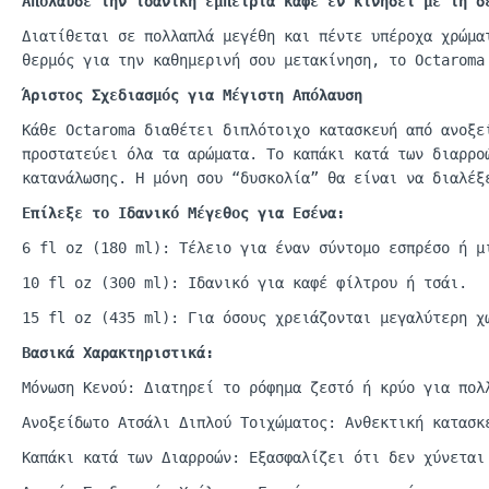
Απόλαυσε την ιδανική εμπειρία καφέ εν κινήσει με τη 
Διατίθεται σε πολλαπλά μεγέθη και πέντε υπέροχα χρώμα
θερμός για την καθημερινή σου μετακίνηση, το
Octaroma
Άριστος Σχεδιασμός για Μέγιστη Απόλαυση
Κάθε
Octaroma
διαθέτει
διπλότοιχο
κατασκευή από ανοξεί
προστατεύει όλα τα αρώματα. Το καπάκι κατά των διαρρο
κατανάλωσης. Η μόνη σου “δυσκολία” θα είναι να διαλέ
Επίλεξε το Ιδανικό Μέγεθος για Εσένα:
6
fl
oz
(180
ml
): Τέλειο για έναν σύντομο εσπρέσο ή μ
10
fl
oz
(300
ml
): Ιδανικό για κα
φέ
φίλτρου
ή
τσάι
.
15
fl
oz (435 ml):
Γι
α
όσους
χρειάζοντ
αι
μεγ
α
λύτερη
χ
Βασικά Χαρακτηριστικά:
Μόνωση Κενού: Διατηρεί το ρόφημα ζεστό ή κρύο για πολ
Ανοξείδωτο Ατσάλι Διπλού Τοιχώματος: Ανθεκτική κατασκ
Καπάκι κατά των Διαρροών: Εξασφαλίζει ότι δεν χύνεται