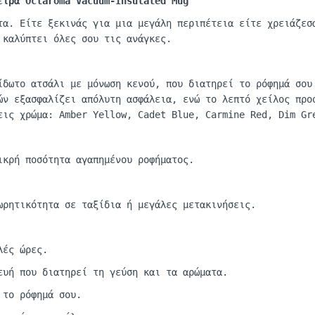
σειρά
Octaroma
Vacuum-Insulated
Mug
τα. Είτε ξεκινάς για μια μεγάλη περιπέτεια είτε χρειάζεσ
καλύπτει όλες σου τις ανάγκες.
δωτο ατσάλι με μόνωση κενού, που διατηρεί το ρόφημά σου
ών εξασφαλίζει απόλυτη ασφάλεια, ενώ το λεπτό χείλος προ
ξεις χρώμα:
Amber
Yellow
,
Cadet
Blue
,
Carmine
Red,
Dim
Gr
ικρή ποσότητα αγαπημένου ροφήματος.
ωρητικότητ
α
σε
τα
ξίδι
α ή
μεγάλες
μετ
α
κινήσεις
.
λές ώρες.
ευή που διατηρεί τη γεύση και τα αρώματα.
 το ρόφημά σου.