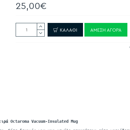
25,00€
ΚΑΛΆΘΙ
ΆΜΕΣΗ ΑΓΟΡΆ
σειρά
Octaroma
Vacuum-Insulated
Mug