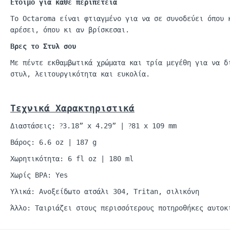
Έτοιμο για κάθε περιπέτεια
Το
Octaroma
είναι φτιαγμένο για να σε συνοδεύει όπου
αρέσει, όπου κι αν βρίσκεσαι.
Βρες το Στυλ σου
Με πέντε εκθαμβωτικά χρώματα και τρία μεγέθη
γι
α να
δ
στυλ, λειτουργικότητα και ευκολία.
Τεχνικά
Χαρακτηριστικά
Διαστάσεις:
3.18” x 4.29” |
81 x 109 mm
?
?
Βάρος: 6.6
oz
| 187 g
Χωρητικότητα: 6
fl
oz
| 180
ml
Χωρίς BPA: Yes
Υλικά: Ανοξείδωτο ατσάλι 304,
Tritan
, σιλικόνη
Άλλο: Ταιριάζει στους περισσότερους
ποτηροθήκες
αυτοκ