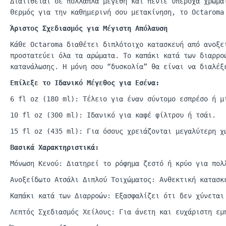
Διατίθεται σε πολλαπλά μεγέθη και πέντε υπέροχα χρώμα
θερμός για την καθημερινή σου μετακίνηση, το
Octaroma
Άριστος Σχεδιασμός για Μέγιστη Απόλαυση
Κάθε
Octaroma
διαθέτει
διπλότοιχο
κατασκευή από ανοξεί
προστατεύει όλα τα αρώματα. Το καπάκι κατά των διαρρο
κατανάλωσης. Η μόνη σου “δυσκολία” θα είναι να διαλέ
Επίλεξε το Ιδανικό Μέγεθος για Εσένα:
6
fl
oz
(180
ml
): Τέλειο για έναν σύντομο εσπρέσο ή μ
10
fl
oz
(300
ml
): Ιδανικό για κα
φέ
φίλτρου
ή
τσάι
.
15
fl
oz (435 ml):
Γι
α
όσους
χρειάζοντ
αι
μεγ
α
λύτερη
χ
Βασικά Χαρακτηριστικά:
Μόνωση Κενού: Διατηρεί το ρόφημα ζεστό ή κρύο για πολ
Ανοξείδωτο Ατσάλι Διπλού Τοιχώματος: Ανθεκτική κατασκ
Καπάκι κατά των Διαρροών: Εξασφαλίζει ότι δεν χύνεται
Λεπτός Σχεδιασμός Χείλους: Για άνετη και ευχάριστη εμ