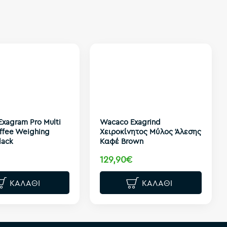
xagram Pro Multi
Wacaco Exagrind
ffee Weighing
Χειροκίνητος Μύλος Άλεσης
lack
Καφέ Brown
129,90€
ΚΑΛΆΘΙ
ΚΑΛΆΘΙ