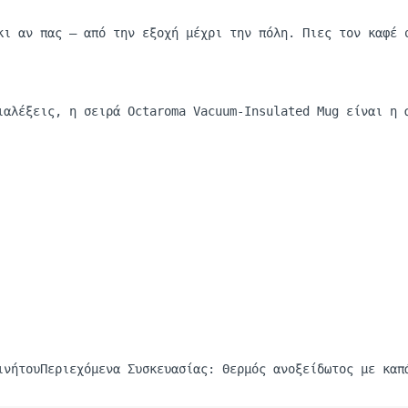
 κι αν πας
—
από την εξοχή μέχρι την πόλη. Πιες τον καφέ 
ι
α
λέξεις
, η
σειρά
Octaroma
Vacuum-Insulated
Mug
είναι η α
ινήτου
Περιεχόμενα Συσκευασίας: Θερμός ανοξείδωτος με καπ