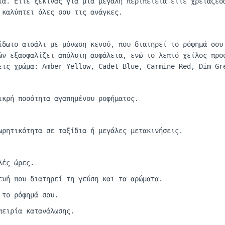
τα. Είτε ξεκινάς για μια μεγάλη περιπέτεια είτε χρειάζεσ
καλύπτει όλες σου τις ανάγκες.
δωτο ατσάλι με μόνωση κενού, που διατηρεί το ρόφημά σου
ών εξασφαλίζει απόλυτη ασφάλεια, ενώ το λεπτό χείλος προ
ξεις χρώμα:
Amber
Yellow
,
Cadet
Blue
,
Carmine
Red,
Dim
Gr
ικρή ποσότητα αγαπημένου ροφήματος.
ωρητικότητ
α
σε
τα
ξίδι
α ή
μεγάλες
μετ
α
κινήσεις
.
λές ώρες.
ευή που διατηρεί τη γεύση και τα αρώματα.
 το ρόφημά σου.
πειρία κατανάλωσης.