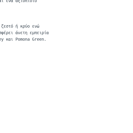
αι ένα αξιόπιστο
 ζεστό ή κρύο ενώ
σφέρει άνετη εμπειρία
ey
και
Pomona
Green
.