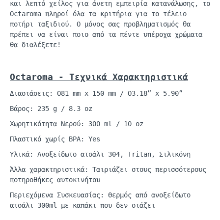
και λεπτό χείλος για άνετη εμπειρία κατανάλωσης, το
Octaroma
πληροί όλα τα κριτήρια για το τέλειο
ποτήρι ταξιδιού. Ο μόνος σας προβληματισμός θα
πρέπει να είναι ποιο από τα πέντε υπέροχα χρώματα
θα διαλέξετε!
Octaroma
- Τεχνικά Χαρακτηριστικά
Διαστάσεις:
O81
mm
x 150
mm
/ O3.18” x 5.90”
Βάρος: 235 g / 8.3
oz
Χωρητικότητα Νερού: 300
ml
/ 10
oz
Πλαστικό χωρίς BPA: Yes
Υλικά: Ανοξείδωτο ατσάλι 304,
Tritan
, Σιλικόνη
Άλλα χαρακτηριστικά: Ταιριάζει στους περισσότερους
ποτηροθήκες
αυτοκινήτου
Περιεχόμενα Συσκευασίας: Θερμός από ανοξείδωτο
ατσάλι 300ml με καπάκι που δεν
στάζει