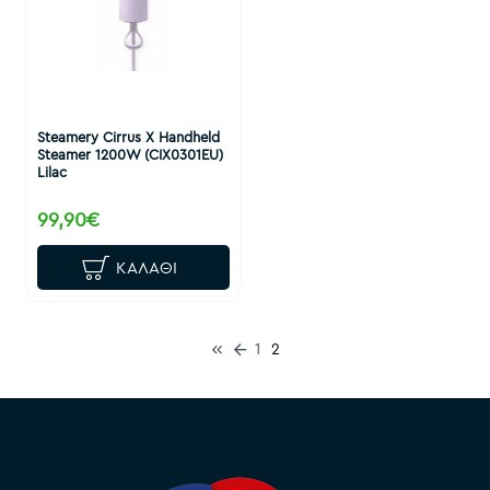
Steamery Cirrus X Handheld
Steamer 1200W (CIX0301EU)
Lilac
99,90€
ΚΑΛΆΘΙ
1
2