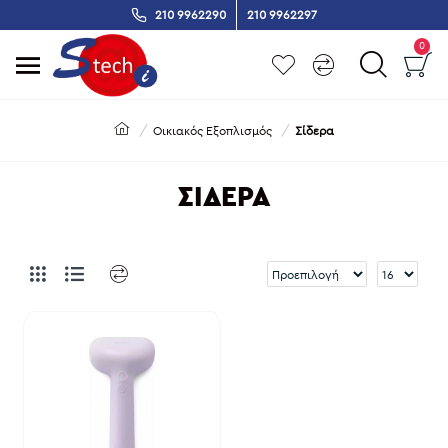
210 9962290
210 9962297
0
Οικιακός Εξοπλισμός
Σίδερα
ΣΊΔΕΡΑ