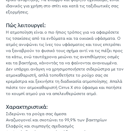
ιδανικός για χρήση στο σπίτι και κατά τις ταξιδιωτικές σας
εξορμήσεις.
Πώς λειτουργεί:
Η ατμοποίηση είναι ο πιο ήπιος τρόπος για να αφαιρέσετε
τις τσακίσεις από τα ενδύματα και τα οικιακά υφάσματα. Ο
ατμός ανυψώνει τις ίνες του υφάσματος και τους επιτρέπει
να ξαναβρούν το φυσικό τους σχήμα αντί να τις πιέζει προς
τα κάτω, ενώ ταυτόχρονα μειώνει τις ανεπιθύμητες οσμές
και τα βακτήρια, κάνοντάς τα να φαίνονται ανανεωμένα.
Δεν υπάρχει ανάγκη να χρησιμοποιήσετε σιδερώστρα με τον
ατμοκαθαριστή, απλά τοποθετήστε το ρούχο σας σε
κρεμάστρα και ξεκινήστε τη διαδικασία ατμοποίησης. Απαλά
πιέστε τον ατμοκαθαριστή Cirrus X στο ύφασμα και πατήστε
το κουμπί ατμού για να απελευθερώσετε ατμό.
Χαρακτηριστικά:
Σιδερώνει τα ρούχα σας άμεσα
Αναζωογονεί και σκοτώνει το 99,9% των βακτηρίων
Ελαφρύς και συμπαγής σχεδιασμός