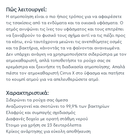
Πώς λειτουργεί:
Η ατμοποίηση είναι ο πιο ήπιος τρόπος για να αφαιρέσετε
τις τσακίσεις από τα ενδύματα και τα οικιακά υφάσματα. Ο
ατμός ανυψώνει τις ίνες του υφάσματος και τους επιτρέπει
να ξαναβρούν το φυσικό τους σχήμα αντί να τις πιέζει προς
τα κάτω, ενώ ταυτόχρονα μειώνει τις ανεπιθύμητες οσμές
και τα βακτήρια, κάνοντάς τα να φαίνονται ανανεωμένα.
Δεν υπάρχει ανάγκη να χρησιμοποιήσετε σιδερώστρα με τον
ατμοκαθαριστή, απλά τοποθετήστε το ρούχο σας σε
κρεμάστρα και ξεκινήστε τη διαδικασία ατμοποίησης. Απαλά
πιέστε τον ατμοκαθαριστή Cirrus X στο ύφασμα και πατήστε
το κουμπί ατμού για να απελευθερώσετε ατμό.
Χαρακτηριστικά:
Σιδερώνει τα ρούχα σας άμεσα
Αναζωογονεί και σκοτώνει το 99,9% των βακτηρίων
Ελαφρύς και συμπαγής σχεδιασμός
Διαφανές δοχείο με ορατή στάθμη νερού
Έτοιμο για χρήση σε 23 δευτερόλεπτα
Κρίκος ανάρτησης για εύκολη αποθήκευση