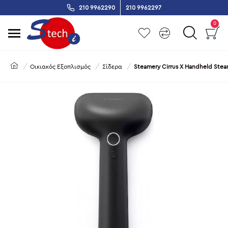
210 9962290
210 9962297
0
Οικιακός Εξοπλισμός
Σίδερα
Steamery Cirrus X Handheld Ste