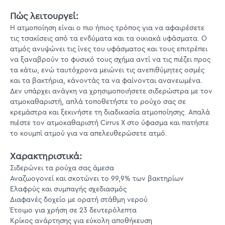
Πώς λειτουργεί:
Η ατμοποίηση είναι ο πιο ήπιος τρόπος για να αφαιρέσετε
τις τσακίσεις από τα ενδύματα και τα οικιακά υφάσματα. Ο
ατμός ανυψώνει τις ίνες του υφάσματος και τους επιτρέπει
να ξαναβρούν το φυσικό τους σχήμα αντί να τις πιέζει προς
τα κάτω, ενώ ταυτόχρονα μειώνει τις ανεπιθύμητες οσμές
και τα βακτήρια, κάνοντάς τα να φαίνονται ανανεωμένα.
Δεν υπάρχει ανάγκη να χρησιμοποιήσετε σιδερώστρα με τον
ατμοκαθαριστή, απλά τοποθετήστε το ρούχο σας σε
κρεμάστρα και ξεκινήστε τη διαδικασία ατμοποίησης. Απαλά
πιέστε τον ατμοκαθαριστή Cirrus X στο ύφασμα και πατήστε
το κουμπί ατμού για να απελευθερώσετε ατμό.
Χαρακτηριστικά:
Σιδερώνει τα ρούχα σας άμεσα
Αναζωογονεί και σκοτώνει το 99,9% των βακτηρίων
Ελαφρύς και συμπαγής σχεδιασμός
Διαφανές δοχείο με ορατή στάθμη νερού
Έτοιμο για χρήση σε 23 δευτερόλεπτα
Κρίκος ανάρτησης για εύκολη αποθήκευση