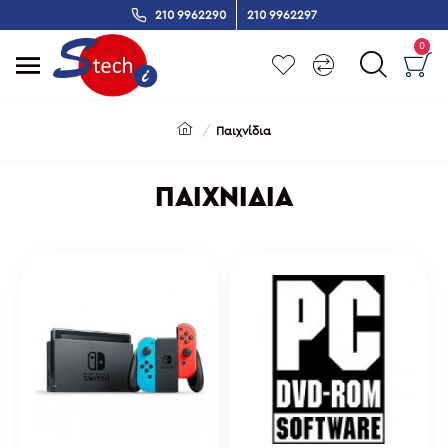
210 9962290
210 9962297
0
Παιχνίδια
ΠΑΙΧΝΊΔΙΑ