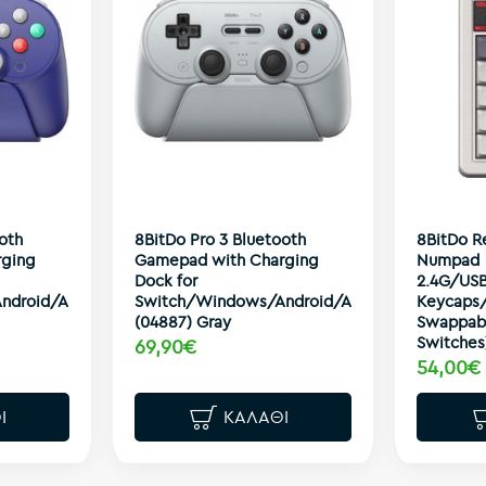
oth
8BitDo Pro 3 Bluetooth
8BitDo R
rging
Gamepad with Charging
Numpad
Dock for
2.4G/USB
ndroid/Apple/StreamOS
Switch/Windows/Android/Apple/StreamOS
Keycaps
(04887) Gray
Swappab
Switches
69,90€
54,00€
Ι
ΚΑΛΆΘΙ