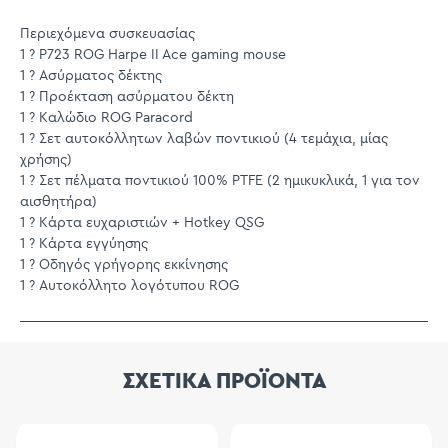
Περιεχόμενα συσκευασίας
1 ? P723 ROG Harpe II Ace gaming mouse
1 ? Ασύρματος δέκτης
1 ? Προέκταση ασύρματου δέκτη
1 ? Καλώδιο ROG Paracord
1 ? Σετ αυτοκόλλητων λαβών ποντικιού (4 τεμάχια, μίας
χρήσης)
1 ? Σετ πέλματα ποντικιού 100% PTFE (2 ημικυκλικά, 1 για τον
αισθητήρα)
1 ? Κάρτα ευχαριστιών + Hotkey QSG
1 ? Κάρτα εγγύησης
1 ? Οδηγός γρήγορης εκκίνησης
1 ? Αυτοκόλλητο λογότυπου ROG
ΣΧΕΤΙΚΑ ΠΡΟΪΟΝΤΑ