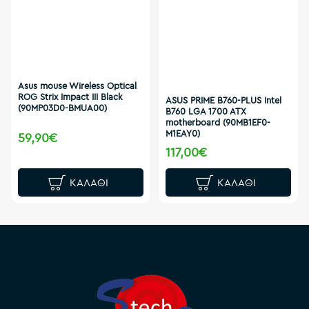
Asus mouse Wireless Optical
ROG Strix Impact III Black
ASUS PRIME B760-PLUS Intel
(90MP03D0-BMUA00)
B760 LGA 1700 ATX
motherboard (90MB1EF0-
M1EAY0)
59,90€
117,00€
ΚΑΛΆΘΙ
ΚΑΛΆΘΙ