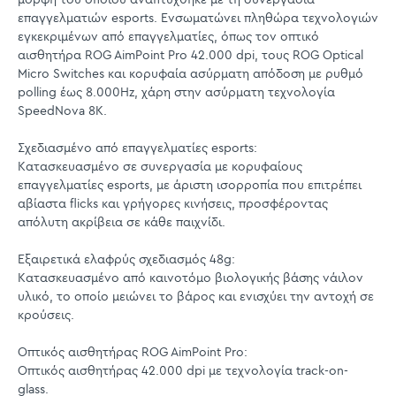
επαγγελματιών esports. Ενσωματώνει πληθώρα τεχνολογιών
εγκεκριμένων από επαγγελματίες, όπως τον οπτικό
αισθητήρα ROG AimPoint Pro 42.000 dpi, τους ROG Optical
Micro Switches και κορυφαία ασύρματη απόδοση με ρυθμό
polling έως 8.000Hz, χάρη στην ασύρματη τεχνολογία
SpeedNova 8K.
Σχεδιασμένο από επαγγελματίες esports:
Κατασκευασμένο σε συνεργασία με κορυφαίους
επαγγελματίες esports, με άριστη ισορροπία που επιτρέπει
αβίαστα flicks και γρήγορες κινήσεις, προσφέροντας
απόλυτη ακρίβεια σε κάθε παιχνίδι.
Εξαιρετικά ελαφρύς σχεδιασμός 48g:
Κατασκευασμένο από καινοτόμο βιολογικής βάσης νάιλον
υλικό, το οποίο μειώνει το βάρος και ενισχύει την αντοχή σε
κρούσεις.
Οπτικός αισθητήρας ROG AimPoint Pro:
Οπτικός αισθητήρας 42.000 dpi με τεχνολογία track-on-
glass.