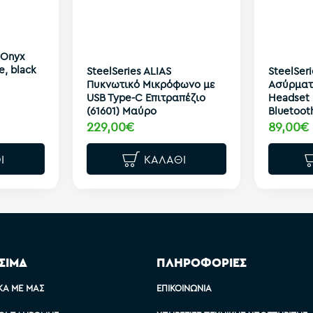
 Onyx
, black
SteelSeries ALIAS
SteelSeri
Πυκνωτικό Μικρόφωνο με
Ασύρματ
USB Type-C Επιτραπέζιο
Headset
(61601) Μαύρο
Bluetoot
229,00€
89,00€
Ι
ΚΑΛΆΘΙ
ΣΙΜΑ
ΠΛΗΡΟΦΟΡΙΕΣ
ΚΆ ΜΕ ΜΑΣ
ΕΠΙΚΟΙΝΩΝΊΑ