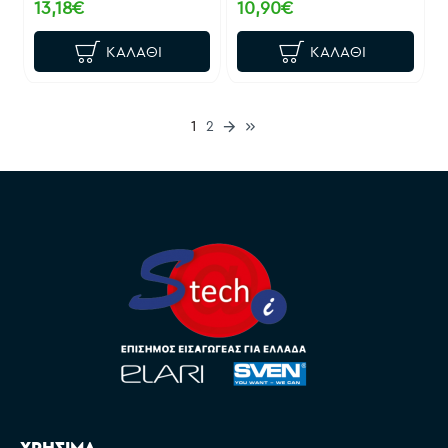
13,18€
10,90€
ΚΑΛΆΘΙ
ΚΑΛΆΘΙ
1
2
ΧΡΗΣΙΜΑ