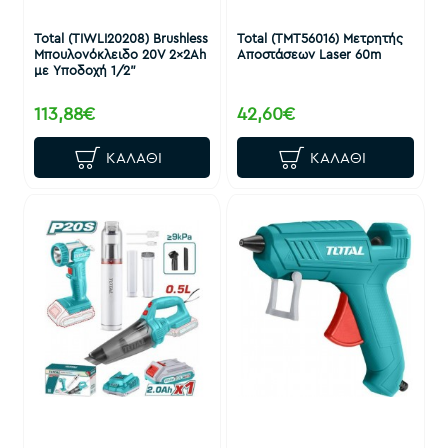
Total (TIWLI20208) Brushless
Total (TMT56016) Μετρητής
Μπουλονόκλειδο 20V 2x2Ah
Αποστάσεων Laser 60m
με Υποδοχή 1/2"
113,88€
42,60€
ΚΑΛΆΘΙ
ΚΑΛΆΘΙ