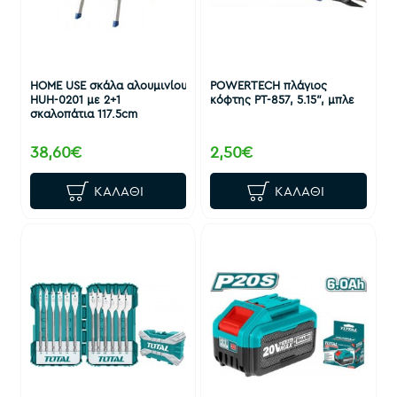
HOME USE σκάλα αλουμινίου
POWERTECH πλάγιος
HUH-0201 με 2+1
κόφτης PT-857, 5.15", μπλε
σκαλοπάτια 117.5cm
38,60€
2,50€
ΚΑΛΆΘΙ
ΚΑΛΆΘΙ