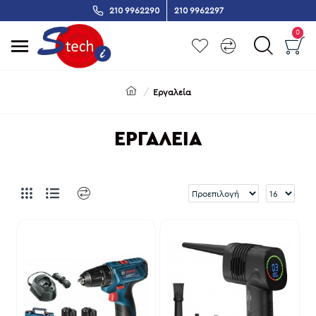
210 9962290
210 9962297
0
Εργαλεία
ΕΡΓΑΛΕΊΑ