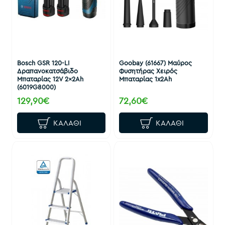
Bosch GSR 120-LI
Goobay (61667) Μαύρος
Δραπανοκατσάβιδο
Φυσητήρας Χειρός
Μπαταρίας 12V 2x2Ah
Μπαταρίας 1x2Ah
(6019G8000)
129,90€
72,60€
ΚΑΛΆΘΙ
ΚΑΛΆΘΙ