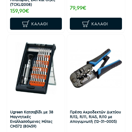
(TCKLI2008)
79,99€
159,90€
ΚΑΛΆΘΙ
ΚΑΛΆΘΙ
Ugreen Κατσαβίδι με 38
Πρέσα Ακροδεκτών Δικτύου
Μαγνητικές
RJ12, RJ11, RJ45, RJ10 με
Εναλλασσόμενες Μύτες
Απογυμνωτή (12-31-0005)
CM372 (80459)