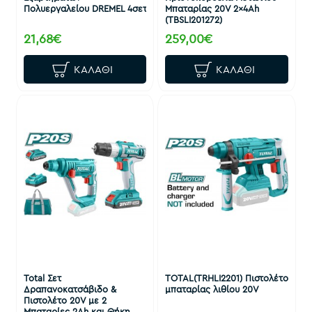
Πολυεργαλείου DREMEL 4σετ
Μπαταρίας 20V 2x4Ah
(TBSLI201272)
21,68€
259,00€
ΚΑΛΆΘΙ
ΚΑΛΆΘΙ
Total Σετ
TOTAL(TRHLI2201) Πιστολέτο
Δραπανοκατσάβιδο &
μπαταρίας λιθίου 20V
Πιστολέτο 20V με 2
Μπαταρίες 2Ah και Θήκη