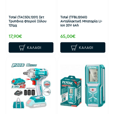
Total (TACSDL1201) Σετ
Total (TFBLI2060)
Τρυπάνια Φτερού Ξύλου
Ανταλλακτική Μπαταρία Li-
12τμχ
ion 20V 6Ah
17,90€
65,00€
ΚΑΛΆΘΙ
ΚΑΛΆΘΙ