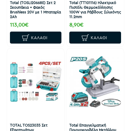
Total (TOSLI20668E) Σετ 2
Total (TT101116) Ηλεκτρικό
Σκουπάκια + Φακός
Πιστόλι Θερμοκόλλησης
Brushless 20V με 1 Μπαταρία
100W για Ράβδους Σιλικόνης
2Ah
11.2mm
113,00€
8,90€
ΚΑΛΆΘΙ
ΚΑΛΆΘΙ
TOTAL TOS23035 Σετ
Total Επαγγελματική
Εξαρτημάτων
Πριονοκορδέλα Μετάλλου