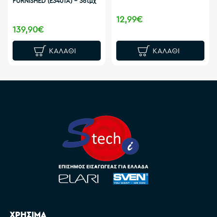
FURNISHED (E3401A) - 36τμχ
12,99€
139,90€
ΚΑΛΆΘΙ
ΚΑΛΆΘΙ
ΧΡΗΣΙΜΑ