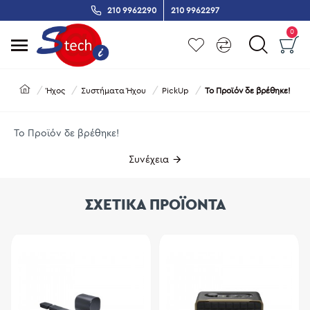
210 9962290
210 9962297
0
Ήχος
Συστήματα Ήχου
PickUp
Το Προϊόν δε βρέθηκε!
Το Προϊόν δε βρέθηκε!
Συνέχεια
ΣΧΕΤΙΚΑ ΠΡΟΪΟΝΤΑ