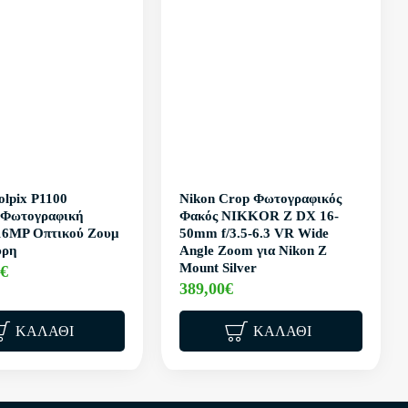
olpix P1100
Nikon Crop Φωτογραφικός
 Φωτογραφική
Φακός NIKKOR Z DX 16-
16MP Οπτικού Ζουμ
50mm f/3.5-6.3 VR Wide
ύρη
Angle Zoom για Nikon Z
Mount Silver
0€
389,00€
ΚΑΛΆΘΙ
ΚΑΛΆΘΙ