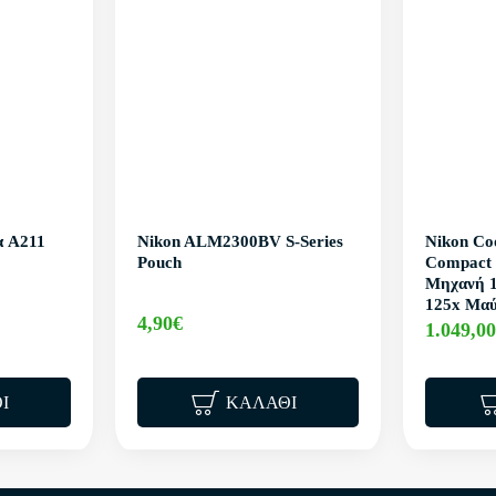
α A211
Nikon ALM2300BV S-Series
Nikon Co
Pouch
Compact
Μηχανή 
125x Μα
4,90€
1.049,0
Ι
ΚΑΛΆΘΙ