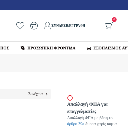
0
ΣΎΝΔΕΣΗ/ΕΓΓΡΑΦΉ
ΗΠΟΣ
ΠΡΟΣΩΠΙΚΗ ΦΡΟΝΤΙΔΑ
ΕΞΟΠΛΙΣΜΌΣ Α
Συνέχεια
Απαλλαγή ΦΠΑ για
επαγγελματίες
Απαλλαγή ΦΠΑ με βάση το
άρθρο 39α
άμεσα χωρίς καμία