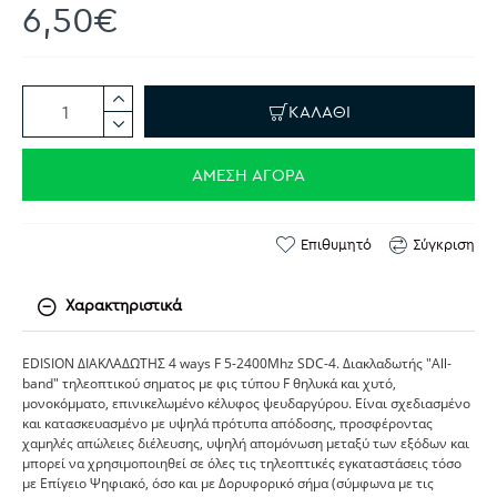
6,50€
ΚΑΛΆΘΙ
ΆΜΕΣΗ ΑΓΟΡΆ
Επιθυμητό
Σύγκριση
Χαρακτηριστικά
EDISION ΔΙΑΚΛΑΔΩΤΗΣ 4 ways F 5-2400Mhz SDC-4. Διακλαδωτής "All-
band" τηλεοπτικού σηματος με φις τύπου F θηλυκά και χυτό,
μονοκόμματο, επινικελωμένο κέλυφος ψευδαργύρου. Είναι σχεδιασμένο
και κατασκευασμένο με υψηλά πρότυπα απόδοσης, προσφέροντας
χαμηλές απώλειες διέλευσης, υψηλή απομόνωση μεταξύ των εξόδων και
μπορεί να χρησιμοποιηθεί σε όλες τις τηλεοπτικές εγκαταστάσεις τόσο
με Επίγειο Ψηφιακό, όσο και με Δορυφορικό σήμα (σύμφωνα με τις