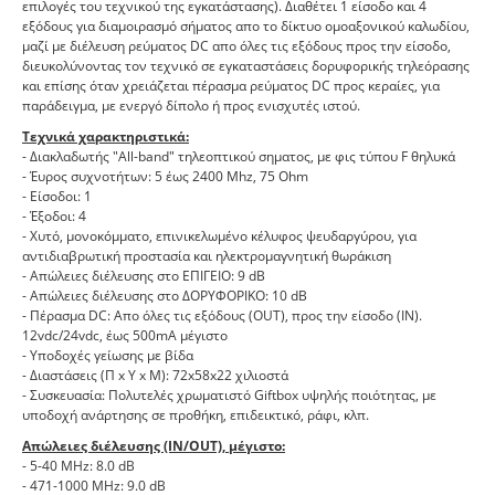
επιλογές του τεχνικού της εγκατάστασης). Διαθέτει 1 είσοδο και 4
εξόδους για διαμοιρασμό σήματος απο το δίκτυο ομοαξονικού καλωδίου,
μαζί με διέλευση ρεύματος DC απο όλες τις εξόδους προς την είσοδο,
διευκολύνοντας τον τεχνικό σε εγκαταστάσεις δορυφορικής τηλεόρασης
και επίσης όταν χρειάζεται πέρασμα ρεύματος DC προς κεραίες, για
παράδειγμα, με ενεργό δίπολο ή προς ενισχυτές ιστού.
Τεχνικά χαρακτηριστικά:
- Διακλαδωτής "All-band" τηλεοπτικού σηματος, με φις τύπου F θηλυκά
- Έυρος συχνοτήτων: 5 έως 2400 Mhz, 75 Ohm
- Είσοδοι: 1
- Έξοδοι: 4
- Χυτό, μονοκόμματο, επινικελωμένο κέλυφος ψευδαργύρου, για
αντιδιαβρωτική προστασία και ηλεκτρομαγνητική θωράκιση
- Απώλειες διέλευσης στο ΕΠΙΓΕΙΟ: 9 dB
- Απώλειες διέλευσης στο ΔΟΡΥΦΟΡΙΚΟ: 10 dB
- Πέρασμα DC: Απο όλες τις εξόδους (OUT), προς την είσοδο (IN).
12vdc/24vdc, έως 500mA μέγιστο
- Υποδοχές γείωσης με βίδα
- Διαστάσεις (Π x Υ x Μ): 72x58x22 χιλιοστά
- Συσκευασία: Πολυτελές χρωματιστό Giftbox υψηλής ποιότητας, με
υποδοχή ανάρτησης σε προθήκη, επιδεικτικό, ράφι, κλπ.
Απώλειες διέλευσης (IN/OUT), μέγιστο:
- 5-40 MHz: 8.0 dB
- 471-1000 MHz: 9.0 dB