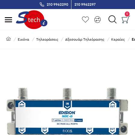
210 9962290
210 9962297
0
Εικόνα
Τηλεοράσεις
Αξεσουάρ Τηλεόρασης
Κεραίες
E