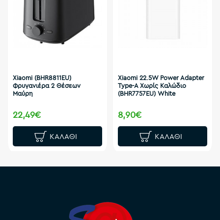
Xiaomi (BHR8811EU)
Xiaomi 22.5W Power Adapter
Φρυγανιέρα 2 Θέσεων
Type-A Χωρίς Καλώδιο
Μαύρη
(BHR7757EU) White
22,49€
8,90€
ΚΑΛΆΘΙ
ΚΑΛΆΘΙ