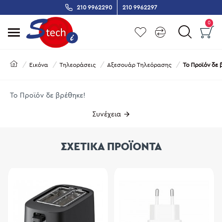
210 9962290
210 9962297
0
Εικόνα
Τηλεοράσεις
Αξεσουάρ Τηλεόρασης
Το Προϊόν δε 
Το Προϊόν δε βρέθηκε!
Συνέχεια
ΣΧΕΤΙΚΑ ΠΡΟΪΟΝΤΑ