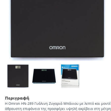
Περιγραφή
H Omron HN-289 Γυάλινη Ζυγαριά Μπάνιου με λεπτό και μοντέ
άθραυστη επιφάνεια της προσφέρει υψηλή ακρίβεια στη μέτρηση