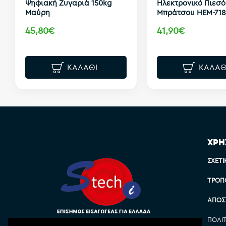
Ψηφιακή Ζυγαριά 150kg
Ηλεκτρονικό Πιεσ
Μαύρη
Μπράτσου HEM-718
45,80€
41,90€
ΚΑΛΆΘΙ
ΚΑΛΆΘ
ΧΡΗ
ΣΧΕΤΙ
ΤΡΌΠ
ΑΠΟΣ
ΠΟΛΙ