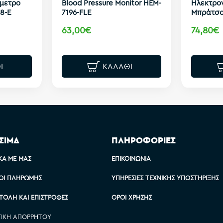
όμετρο
Blood Pressure Monitor HEM-
Ηλεκτρο
8-E
7196-FLE
Μπράτσο
63,00€
74,80€
Ι
ΚΑΛΆΘΙ
ΣΙΜΑ
ΠΛΗΡΟΦΟΡΙΕΣ
ΚΆ ΜΕ ΜΑΣ
ΕΠΙΚΟΙΝΩΝΊΑ
ΟΙ ΠΛΗΡΩΜΉΣ
ΥΠΗΡΕΣΊΕΣ ΤΕΧΝΙΚΉΣ ΥΠΟΣΤΉΡΙΞΗΣ
ΤΟΛΉ ΚΑΙ ΕΠΙΣΤΡΟΦΈΣ
ΌΡΟΙ ΧΡΉΣΗΣ
ΤΙΚΉ ΑΠΟΡΡΉΤΟΥ