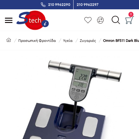
210 9962290
210 9962297
0
Προσωπική Φροντίδα
Υγεία
Ζυγαριές
Omron BF511 Dark B