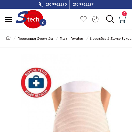
210 9962290
210 9962297
0
Προσωπική Φροντίδα
Για τη Γυναίκα
Κορσέδες & Ζώνες Εγκυ