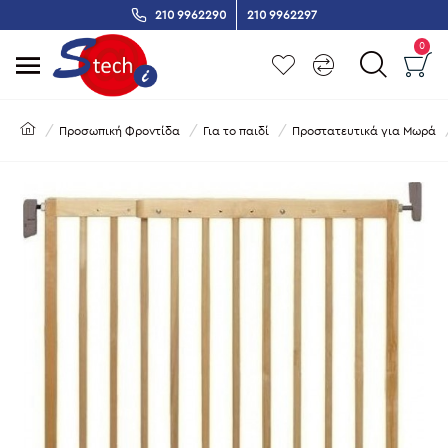
210 9962290
210 9962297
0
Προσωπική Φροντίδα
Για το παιδί
Προστατευτικά για Μωρά